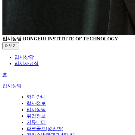
입시상담
DONGEUI INSTITUTE OF TECHNOLOGY
더보기
입시상담
입시자료실
홈
입시상담
학과안내
학사정보
입시상담
취업정보
커뮤니티
파크골프(성인반)
경찰소방학과(3·4학년)