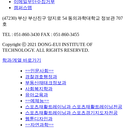
이메일무단수집거부
캠퍼스맵
(47230) 부산 부산진구 양지로 54 동의과학대학교 정보관 707
호
TEL : 051-860-3430
FAX : 051-860-3455
Copyright ⓒ 2021 DONG-EUI INSTITUTE OF
TECHNOLOGY. ALL RIGHTS RESERVED.
학과/계열 바로가기
==인문사회==
경찰경호행정과
부동산재태크정보과
사회복지학과
유아교육과
==예체능==
스포츠재활트레이닝과 스포츠재활트레이닝전공
스포츠재활트레이닝과 스포츠경기지도자전공
웹툰디자인과
==자연과학==