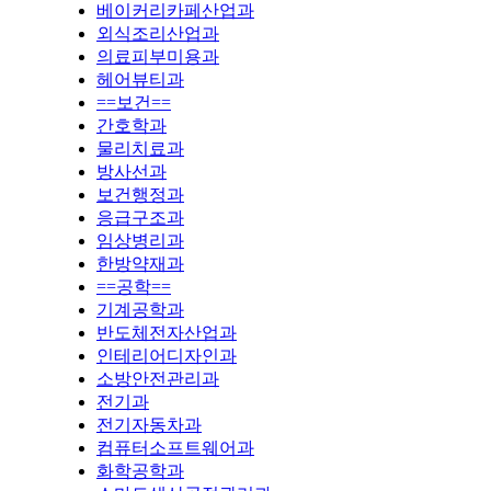
베이커리카페산업과
외식조리산업과
의료피부미용과
헤어뷰티과
==보건==
간호학과
물리치료과
방사선과
보건행정과
응급구조과
임상병리과
한방약재과
==공학==
기계공학과
반도체전자산업과
인테리어디자인과
소방안전관리과
전기과
전기자동차과
컴퓨터소프트웨어과
화학공학과