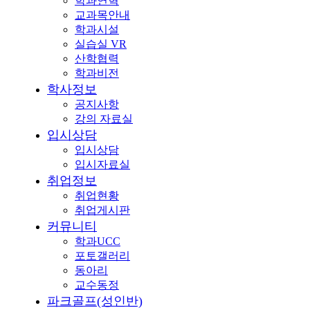
학과연혁
교과목안내
학과시설
실습실 VR
산학협력
학과비전
학사정보
공지사항
강의 자료실
입시상담
입시상담
입시자료실
취업정보
취업현황
취업게시판
커뮤니티
학과UCC
포토갤러리
동아리
교수동정
파크골프(성인반)