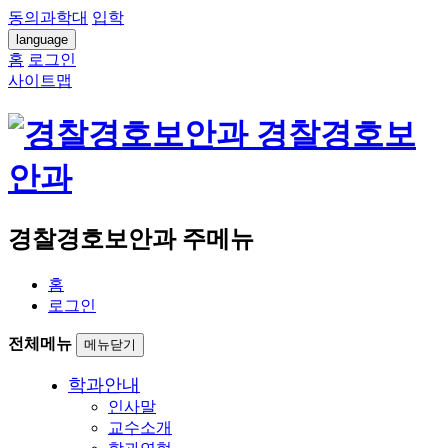
동의과학대
입학
language
홈
로그인
사이트맵
경찰경호보
안과
경찰경호보안과 주메뉴
홈
로그인
전체메뉴
메뉴닫기
학과안내
인사말
교수소개