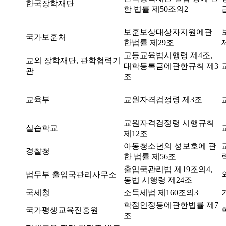
한국장학재단
한 법률 제50조의2
보훈보상대상자지원에관
국가보훈처
한법률 제29조
고등교육법시행령 제4조,
교외 장학재단, 관학협력기
대학등록금에관한규칙 제3
관
조
교육부
교원자격검정령 제3조
교원자격검정령 시행규칙
실습학교
제12조
아동청소년의 성보호에 관
경찰청
한 법률 제56조
출입국관리법 제19조의4,
법무부 출입국관리사무소
동법 시행령 제24조
국세청
소득세법 제160조의3
학점인정등에관한법률 제7
국가평생교육진흥원
조