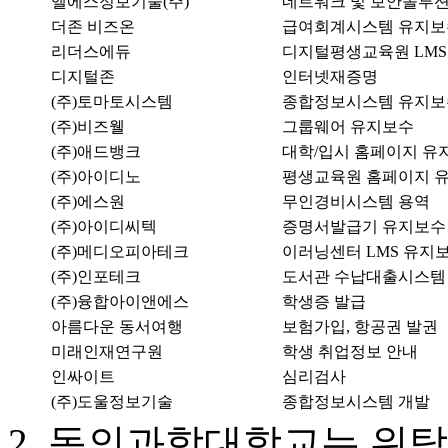
엘에스정보기술(주)
네트워크 및 보안솔루
더존 비즈온
급여회계시스템 유지보
리더스에듀
디지털평생교육원 LM
디지털존
인터넷재증명
(주)토마토시스템
종합정보시스템 유지보
(주)비즈웰
그룹웨어 유지보수
(주)애드뱅크
대학/입시 홈페이지 유
(주)아이디노
평생교육원 홈페이지 
(주)에스원
무인경비시스템 용역
(주)아이디씨텍
증명서발급기 유지보수
(주)메디오피아테크
이러닝센터 LMS 유지
(주)인포테크
도서관 수납대출시스템
(주)융합아이앤에스
학생증 발급
아름다운 동서여행
보험가입, 항공권 발권
미래인재연구원
학생 취업정보 안내
인싸이트
심리검사
(주)도울정보기술
종합정보시스템 개발
동의과학대학교는 위탁