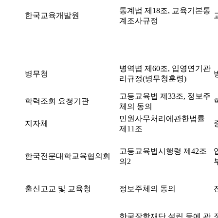
통계법 제18조, 교육기본통
한국교육개발원
계조사규정
병역볍 제60조, 입영연기관
병무청
리규정(병무청훈령)
고등교육법 제33조, 정보주
학력조회 요청기관
체의 동의
민원사무처리에관한법률
지자체
제11조
고등교육법시행령 제42조
한국전문대학교육협의회
의2
출신고교 및 교육청
정보주체의 동의
한국장학재단 설립 등에 관