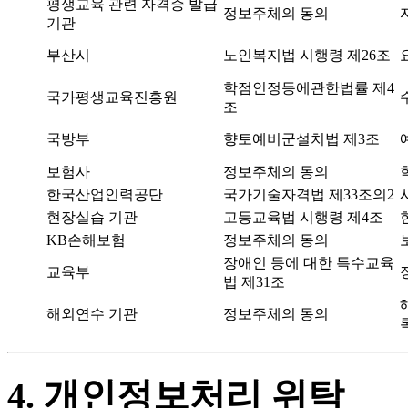
평생교육 관련 자격증 발급
정보주체의 동의
기관
부산시
노인복지법 시행령 제26조
학점인정등에관한법률 제4
국가평생교육진흥원
조
국방부
향토예비군설치법 제3조
보험사
정보주체의 동의
한국산업인력공단
국가기술자격법 제33조의2
현장실습 기관
고등교육법 시행령 제4조
KB손해보험
정보주체의 동의
장애인 등에 대한 특수교육
교육부
법 제31조
해외연수 기관
정보주체의 동의
4. 개인정보처리 위탁