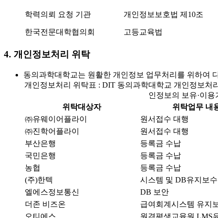
학력의뢰 요청 기관
개인정보보호법 제10조
한국전문대학협의회
고등교육법
4. 개인정보처리 위탁
동의과학대학교는 원활한 개인정보 업무처리를 위하여 다
개인정보처리 위탁표 : DIT 동의과학대학교 개인정보처
인정보의 보유·이용
위탁대상자
위탁업무 내
㈜유웨이어플라이
원서접수 대행
㈜진학어플라이
원서접수 대행
부산은행
등록금 수납
국민은행
등록금 수납
농협
등록금 수납
(주)한텍
시스템 및 DB유지보수
엘에스정보통신
DB 보안
더존 비즈온
급여회계시스템 유지
오티에스
원격평생교육원 LMS