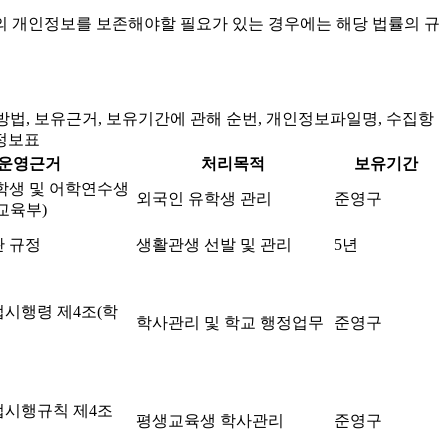
의 개인정보를 보존해야할 필요가 있는 경우에는 해당 법률의 규
법, 보유근거, 보유기간에 관해 순번, 개인정보파일명, 수집항
 정보표
운영근거
처리목적
보유기간
학생 및 어학연수생
외국인 유학생 관리
준영구
교육부)
 규정
생활관생 선발 및 관리
5년
시행령 제4조(학
학사관리 및 학교 행정업무
준영구
시행규칙 제4조
평생교육생 학사관리
준영구