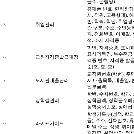
금주, 은행명)
휴대폰 번호, 현직장정
서, 직위, 고용형태),
번, 학력, 학년, 취업경
취업관리
5
간 구분, 주소, 주민등
자, 전화번호, 이메일
적, 소지 자격증
학번, 자격증명, 표시
표시과목명, 복수전공 
교원자격증발급대장
6
격증 번호, 자격증 발급
준(조, 항, 호)
교직원번호(학번), 주민
7
도서관대출관리
서 대출목록, 대출일, 
납부금액
학번, 수험번호, 학과,
8
장학생관리
장학금액, 장학금수혜일
장학증서번호, 장애급
학생기록부(성적, 학교
등), 주소, 전화번호, 
라이프가이드
9
메일 주소, 성명, 취미
자격증, 취업상담, 적