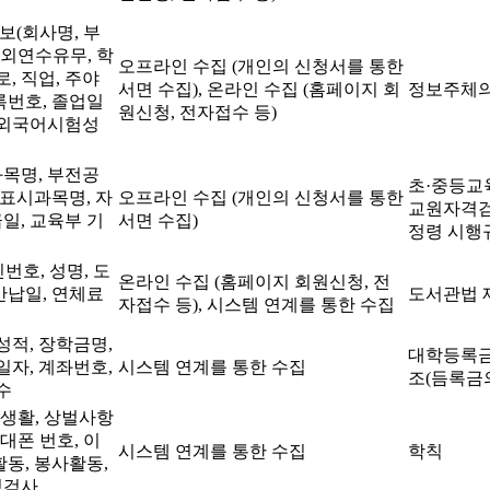
보(회사명, 부
 해외연수유무, 학
오프라인 수집 (개인의 신청서를 통한
로, 직업, 주야
서면 수집), 온라인 수집 (홈페이지 회
정보주체의
록번호, 졸업일
원신청, 전자접수 등)
, 외국어시험성
과목명, 부전공
초·중등교
표시과목명, 자
오프라인 수집 (개인의 신청서를 통한
교원자격검
일, 교육부 기
서면 수집)
정령 시행
번호, 성명, 도
온라인 수집 (홈페이지 회원신청, 전
반납일, 연체료
도서관법 제
자접수 등), 시스템 연계를 통한 수집
 성적, 장학금명,
대학등록금
자, 계좌번호,
시스템 연계를 통한 수집
조(듬록금의
수
생활, 상벌사항
휴대폰 번호, 이
시스템 연계를 통한 수집
학칙
활동, 봉사활동,
성검사