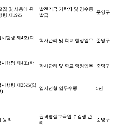
모집 및 사용에 관
발전기금 기탁자 및 영수증
준영구
행령 제19조
발급
시행령 제4조(학
학사관리 및 학교 행정업무
준영구
시행령 제4조(학
학사관리 및 학교 행정업무
준영구
시행령 제35조(입
입시전형 업무수행
5년
)
원격평생교육원 수강생 관
 동의
준영구
리