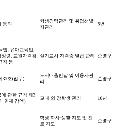
학생경력관리 및 취업선발
 동의
5년
자관리
육법, 유아교육법,
정령, 교원자격검
실기교사 자격증 발급 관리
준영구
규칙 등
도서대출반납 및 이용자관
35조(업무)
준영구
리
에 관한 규칙 제3
교내·외 장학생 관리
10년
 면제,감액)
학생 학사·생활 지도 및 진
준영구
로 지도