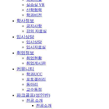
실습실 VR
산학협력
학과비전
학사정보
공지사항
강의 자료실
입시상담
입시상담
입시자료실
취업정보
취업현황
취업게시판
커뮤니티
학과UCC
포토갤러리
동아리
교수동정
파크골프(성인반)
전공 소개
전공소개