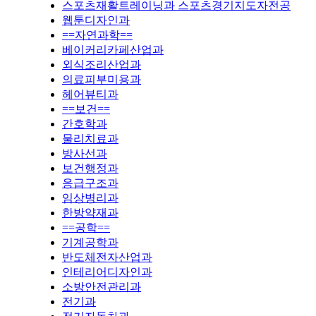
스포츠재활트레이닝과 스포츠경기지도자전공
웹툰디자인과
==자연과학==
베이커리카페산업과
외식조리산업과
의료피부미용과
헤어뷰티과
==보건==
간호학과
물리치료과
방사선과
보건행정과
응급구조과
임상병리과
한방약재과
==공학==
기계공학과
반도체전자산업과
인테리어디자인과
소방안전관리과
전기과