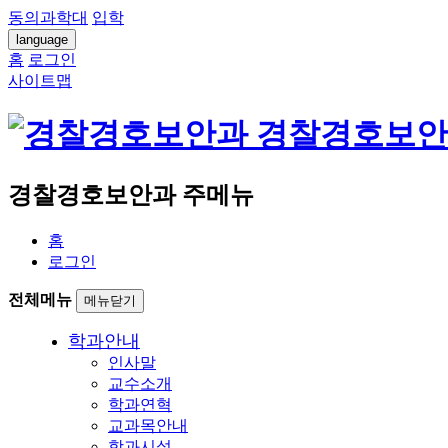
동의과학대
입학
language
홈
로그인
사이트맵
경찰경호보안
경찰경호보안과 주메뉴
홈
로그인
전체메뉴
메뉴닫기
학과안내
인사말
교수소개
학과연혁
교과목안내
학과시설