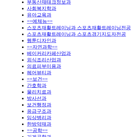
부동산재태크정보과
사회복지학과
유아교육과
==예체능==
스포츠재활트레이닝과 스포츠재활트레이닝전공
스포츠재활트레이닝과 스포츠경기지도자전공
웹툰디자인과
==자연과학==
베이커리카페산업과
외식조리산업과
의료피부미용과
헤어뷰티과
==보건==
간호학과
물리치료과
방사선과
보건행정과
응급구조과
임상병리과
한방약재과
==공학==
기계공학과