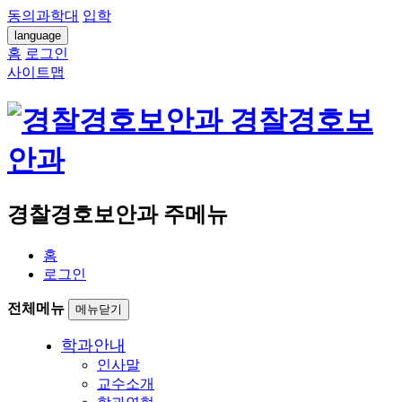
동의과학대
입학
language
홈
로그인
사이트맵
경찰경호보
안과
경찰경호보안과 주메뉴
홈
로그인
전체메뉴
메뉴닫기
학과안내
인사말
교수소개