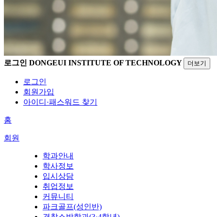
로그인
DONGEUI INSTITUTE OF TECHNOLOGY
더보기
로그인
회원가입
아이디·패스워드 찾기
홈
회원
학과안내
학사정보
입시상담
취업정보
커뮤니티
파크골프(성인반)
경찰소방학과(3·4학년)