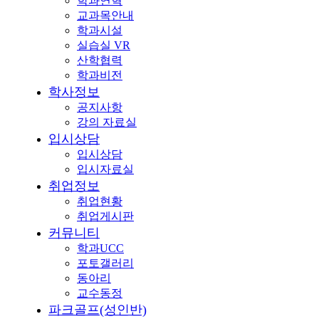
학과연혁
교과목안내
학과시설
실습실 VR
산학협력
학과비전
학사정보
공지사항
강의 자료실
입시상담
입시상담
입시자료실
취업정보
취업현황
취업게시판
커뮤니티
학과UCC
포토갤러리
동아리
교수동정
파크골프(성인반)