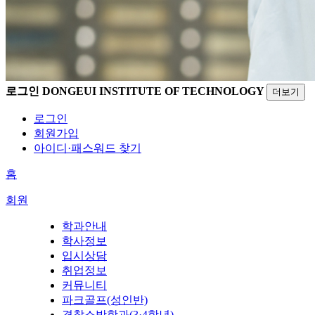
로그인
DONGEUI INSTITUTE OF TECHNOLOGY
더보기
로그인
회원가입
아이디·패스워드 찾기
홈
회원
학과안내
학사정보
입시상담
취업정보
커뮤니티
파크골프(성인반)
경찰소방학과(3·4학년)