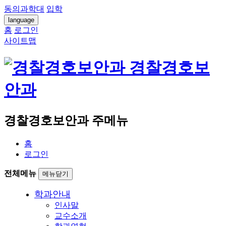
동의과학대
입학
language
홈
로그인
사이트맵
경찰경호보
안과
경찰경호보안과 주메뉴
홈
로그인
전체메뉴
메뉴닫기
학과안내
인사말
교수소개