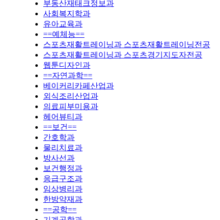
부동산재태크정보과
사회복지학과
유아교육과
==예체능==
스포츠재활트레이닝과 스포츠재활트레이닝전공
스포츠재활트레이닝과 스포츠경기지도자전공
웹툰디자인과
==자연과학==
베이커리카페산업과
외식조리산업과
의료피부미용과
헤어뷰티과
==보건==
간호학과
물리치료과
방사선과
보건행정과
응급구조과
임상병리과
한방약재과
==공학==
기계공학과