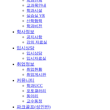
학과연혁
교과목안내
학과시설
실습실 VR
산학협력
학과비전
학사정보
공지사항
강의 자료실
입시상담
입시상담
입시자료실
취업정보
취업현황
취업게시판
커뮤니티
학과UCC
포토갤러리
동아리
교수동정
파크골프(성인반)