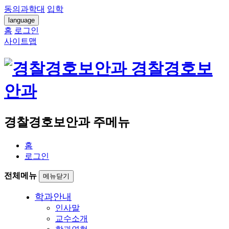
동의과학대
입학
language
홈
로그인
사이트맵
경찰경호보
안과
경찰경호보안과 주메뉴
홈
로그인
전체메뉴
메뉴닫기
학과안내
인사말
교수소개