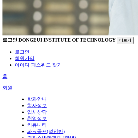
로그인
DONGEUI INSTITUTE OF TECHNOLOGY
더보기
로그인
회원가입
아이디·패스워드 찾기
홈
회원
학과안내
학사정보
입시상담
취업정보
커뮤니티
파크골프(성인반)
경찰소방학과(3·4학년)