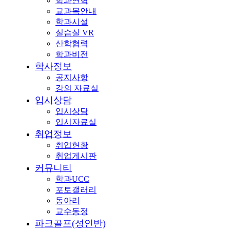
학과연혁
교과목안내
학과시설
실습실 VR
산학협력
학과비전
학사정보
공지사항
강의 자료실
입시상담
입시상담
입시자료실
취업정보
취업현황
취업게시판
커뮤니티
학과UCC
포토갤러리
동아리
교수동정
파크골프(성인반)