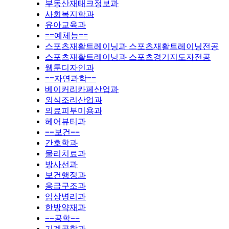
부동산재태크정보과
사회복지학과
유아교육과
==예체능==
스포츠재활트레이닝과 스포츠재활트레이닝전공
스포츠재활트레이닝과 스포츠경기지도자전공
웹툰디자인과
==자연과학==
베이커리카페산업과
외식조리산업과
의료피부미용과
헤어뷰티과
==보건==
간호학과
물리치료과
방사선과
보건행정과
응급구조과
임상병리과
한방약재과
==공학==
기계공학과