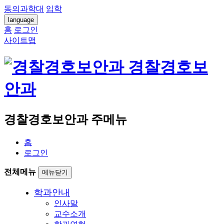
동의과학대
입학
language
홈
로그인
사이트맵
경찰경호보
안과
경찰경호보안과 주메뉴
홈
로그인
전체메뉴
메뉴닫기
학과안내
인사말
교수소개