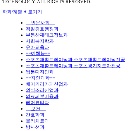
TECHNOLOGY. ALL RIGHTS RESERVED.
학과/계열 바로가기
==인문사회==
경찰경호행정과
부동산재태크정보과
사회복지학과
유아교육과
==예체능==
스포츠재활트레이닝과 스포츠재활트레이닝전공
스포츠재활트레이닝과 스포츠경기지도자전공
웹툰디자인과
==자연과학==
베이커리카페산업과
외식조리산업과
의료피부미용과
헤어뷰티과
==보건==
간호학과
물리치료과
방사선과