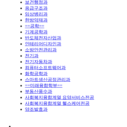
보건행정과
응급구조과
임상병리과
한방약재과
==공학==
기계공학과
반도체전자산업과
인테리어디자인과
소방안전관리과
전기과
전기자동차과
컴퓨터소프트웨어과
화학공학과
스마트생산공정관리과
==미래융합학부==
부동산풍수과
사회복지융합계열 요양서비스전공
사회복지융합계열 헬스케어전공
양조발효과