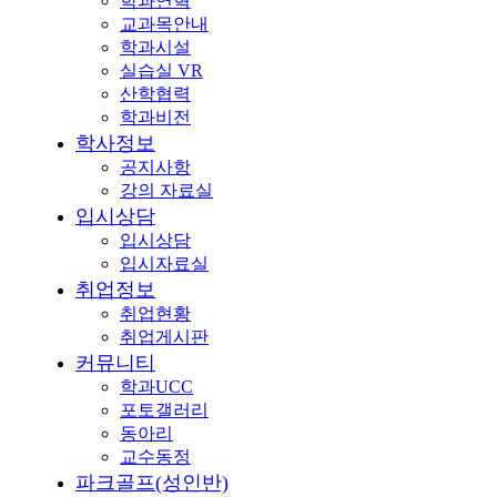
학과연혁
교과목안내
학과시설
실습실 VR
산학협력
학과비전
학사정보
공지사항
강의 자료실
입시상담
입시상담
입시자료실
취업정보
취업현황
취업게시판
커뮤니티
학과UCC
포토갤러리
동아리
교수동정
파크골프(성인반)