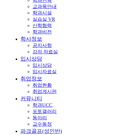
학과연혁
교과목안내
학과시설
실습실 VR
산학협력
학과비전
학사정보
공지사항
강의 자료실
입시상담
입시상담
입시자료실
취업정보
취업현황
취업게시판
커뮤니티
학과UCC
포토갤러리
동아리
교수동정
파크골프(성인반)