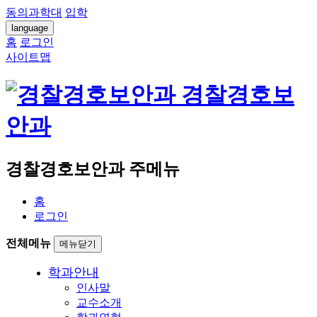
동의과학대
입학
language
홈
로그인
사이트맵
경찰경호보
안과
경찰경호보안과 주메뉴
홈
로그인
전체메뉴
메뉴닫기
학과안내
인사말
교수소개