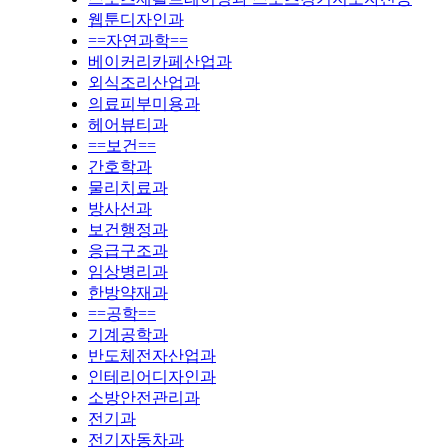
웹툰디자인과
==자연과학==
베이커리카페산업과
외식조리산업과
의료피부미용과
헤어뷰티과
==보건==
간호학과
물리치료과
방사선과
보건행정과
응급구조과
임상병리과
한방약재과
==공학==
기계공학과
반도체전자산업과
인테리어디자인과
소방안전관리과
전기과
전기자동차과